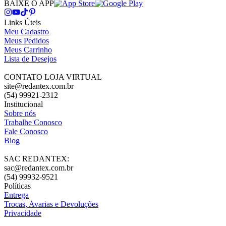
BAIXE O APP
Links Úteis
Meu Cadastro
Meus Pedidos
Meus Carrinho
Lista de Desejos
CONTATO LOJA VIRTUAL
site@redantex.com.br
(54) 99921-2312
Institucional
Sobre nós
Trabalhe Conosco
Fale Conosco
Blog
SAC REDANTEX:
sac@redantex.com.br
(54) 99932-9521
Políticas
Entrega
Trocas, Avarias e Devoluções
Privacidade