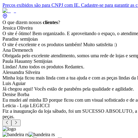
Preços exibidos são para CNPJ com IE. Cadastre-se para garantir as 
O que dizem nossos
clientes
?
Jessica Oliveira
O site é ótimo! Bem organizado. E aproveitando o espaço, o atendim
Paradise semijoias
O site é excelente e os produtos também! Muito satisfeita :)
Ana Demenech
Obrigada pelo excelente atendimento, somos uma rede de lojas e sempr
Paula Hauanny Semijoias
Lindas! Amo todos os produtos Redantex.
Alessandra Silveira
Minha loja ficou mais linda com a tua ajuda e com as peças lindas da
Luis Aguiar
Já chegou aqui! Vocês estão de parabéns pela qualidade e agilidade.
Denise Borba
Eu mudei até minha ID porque ficou com um visual sofisticado e de a
Leticia - Loja LEGICCI
Fiz a inauguração da loja sábado, foi um SUCESSO ABSOLUTO, a vitr
peças.