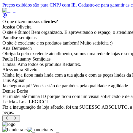
Preços exibidos são para CNPJ com IE. Cadastre-se para garantir as 
O que dizem nossos
clientes
?
Jessica Oliveira
O site é ótimo! Bem organizado. E aproveitando o espaço, o atendim
Paradise semijoias
O site é excelente e os produtos também! Muito satisfeita :)
Ana Demenech
Obrigada pelo excelente atendimento, somos uma rede de lojas e sempr
Paula Hauanny Semijoias
Lindas! Amo todos os produtos Redantex.
Alessandra Silveira
Minha loja ficou mais linda com a tua ajuda e com as peças lindas da
Luis Aguiar
Já chegou aqui! Vocês estão de parabéns pela qualidade e agilidade.
Denise Borba
Eu mudei até minha ID porque ficou com um visual sofisticado e de a
Leticia - Loja LEGICCI
Fiz a inauguração da loja sábado, foi um SUCESSO ABSOLUTO, a vitr
peças.