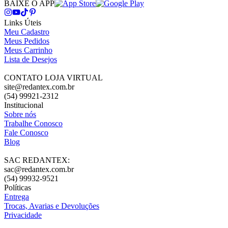
BAIXE O APP
Links Úteis
Meu Cadastro
Meus Pedidos
Meus Carrinho
Lista de Desejos
CONTATO LOJA VIRTUAL
site@redantex.com.br
(54) 99921-2312
Institucional
Sobre nós
Trabalhe Conosco
Fale Conosco
Blog
SAC REDANTEX:
sac@redantex.com.br
(54) 99932-9521
Políticas
Entrega
Trocas, Avarias e Devoluções
Privacidade