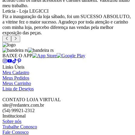
acordo com os meus acessórios e clientes também. Valorizou muito
meu trabalho.
Leticia - Loja LEGICCI
Fiz a inauguração da loja sábado, foi um SUCESSO ABSOLUTO,
a vitrine fez o maior sucesso. Agradeço por toda atenção e carinho
com minha loja, percebo diferença nas vendas pela melhor
exposição das peças.
BAIXE O APP
Links Úteis
Meu Cadastro
Meus Pedidos
Meus Carrinho
Lista de Desejos
CONTATO LOJA VIRTUAL
site@redantex.com.br
(54) 99921-2312
Institucional
Sobre nós
Trabalhe Conosco
Fale Conosco