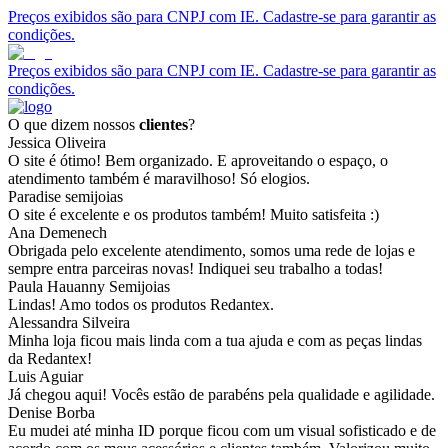
Preços exibidos são para CNPJ com IE. Cadastre-se para garantir as
condições.
Preços exibidos são para CNPJ com IE. Cadastre-se para garantir as
condições.
O que dizem nossos
clientes
?
Jessica Oliveira
O site é ótimo! Bem organizado. E aproveitando o espaço, o
atendimento também é maravilhoso! Só elogios.
Paradise semijoias
O site é excelente e os produtos também! Muito satisfeita :)
Ana Demenech
Obrigada pelo excelente atendimento, somos uma rede de lojas e
sempre entra parceiras novas! Indiquei seu trabalho a todas!
Paula Hauanny Semijoias
Lindas! Amo todos os produtos Redantex.
Alessandra Silveira
Minha loja ficou mais linda com a tua ajuda e com as peças lindas
da Redantex!
Luis Aguiar
Já chegou aqui! Vocês estão de parabéns pela qualidade e agilidade.
Denise Borba
Eu mudei até minha ID porque ficou com um visual sofisticado e de