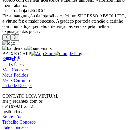
acordo com os meus acessórios e clientes também. Valorizou muito
meu trabalho.
Leticia - Loja LEGICCI
Fiz a inauguração da loja sábado, foi um SUCESSO ABSOLUTO,
a vitrine fez o maior sucesso. Agradeço por toda atenção e carinho
com minha loja, percebo diferença nas vendas pela melhor
exposição das peças.
BAIXE O APP
Links Úteis
Meu Cadastro
Meus Pedidos
Meus Carrinho
Lista de Desejos
CONTATO LOJA VIRTUAL
site@redantex.com.br
(54) 99921-2312
Institucional
Sobre nós
Trabalhe Conosco
Fale Conosco