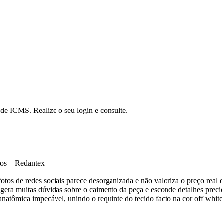
a de ICMS. Realize o seu login e consulte.
dos – Redantex
tos de redes sociais parece desorganizada e não valoriza o preço real da
a gera muitas dúvidas sobre o caimento da peça e esconde detalhes pre
natômica impecável, unindo o requinte do tecido facto na cor off whit