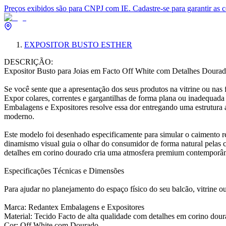
Preços exibidos são para CNPJ com IE. Cadastre-se para garantir as 
EXPOSITOR BUSTO ESTHER
DESCRIÇÃO:
Expositor Busto para Joias em Facto Off White com Detalhes Doura
Se você sente que a apresentação dos seus produtos na vitrine ou nas fo
Expor colares, correntes e gargantilhas de forma plana ou inadequad
Embalagens e Expositores resolve essa dor entregando uma estrutura a
moderno.
Este modelo foi desenhado especificamente para simular o caimento re
dinamismo visual guia o olhar do consumidor de forma natural pelas
detalhes em corino dourado cria uma atmosfera premium contemporânea
Especificações Técnicas e Dimensões
Para ajudar no planejamento do espaço físico do seu balcão, vitrine ou
Marca: Redantex Embalagens e Expositores
Material: Tecido Facto de alta qualidade com detalhes em corino dou
Cor: Off White com Dourado