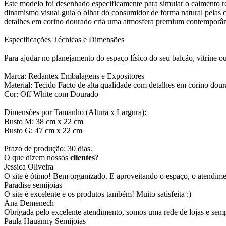
Este modelo foi desenhado especificamente para simular o caimento re
dinamismo visual guia o olhar do consumidor de forma natural pelas
detalhes em corino dourado cria uma atmosfera premium contemporânea
Especificações Técnicas e Dimensões
Para ajudar no planejamento do espaço físico do seu balcão, vitrine ou
Marca: Redantex Embalagens e Expositores
Material: Tecido Facto de alta qualidade com detalhes em corino dou
Cor: Off White com Dourado
Dimensões por Tamanho (Altura x Largura):
Busto M: 38 cm x 22 cm
Busto G: 47 cm x 22 cm
Prazo de produção: 30 dias.
O que dizem nossos
clientes
?
Jessica Oliveira
O site é ótimo! Bem organizado. E aproveitando o espaço, o atendim
Paradise semijoias
O site é excelente e os produtos também! Muito satisfeita :)
Ana Demenech
Obrigada pelo excelente atendimento, somos uma rede de lojas e sempr
Paula Hauanny Semijoias