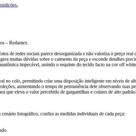
condições.
dos – Redantex
tos de redes sociais parece desorganizada e não valoriza o preço real da
a gera muitas dúvidas sobre o caimento da peça e esconde detalhes pre
natômica impecável, unindo o requinte do tecido facto na cor off whit
al no colo, permitindo criar uma disposição inteligente em níveis de 
 coleções, aumentando o tempo de permanência dele observando suas pe
 que eleva o valor percebido de gargantilhas e colares de alto padrão
 cenário fotográfico, confira as medidas individuais de cada peça:
rado