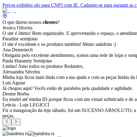
Preços exibidos são para CNPJ com IE. Cadastre-se para garantir as 
O que dizem nossos
clientes
?
Jessica Oliveira
O site é ótimo! Bem organizado. E aproveitando o espaço, o atendim
Paradise semijoias
O site é excelente e os produtos também! Muito satisfeita :)
Ana Demenech
Obrigada pelo excelente atendimento, somos uma rede de lojas e sempr
Paula Hauanny Semijoias
Lindas! Amo todos os produtos Redantex.
Alessandra Silveira
Minha loja ficou mais linda com a tua ajuda e com as peças lindas da
Luis Aguiar
Já chegou aqui! Vocês estão de parabéns pela qualidade e agilidade.
Denise Borba
Eu mudei até minha ID porque ficou com um visual sofisticado e de a
Leticia - Loja LEGICCI
Fiz a inauguração da loja sábado, foi um SUCESSO ABSOLUTO, a vitr
peças.