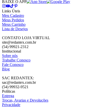
BAIXE O APP
Links Úteis
Meu Cadastro
Meus Pedidos
Meus Carrinho
Lista de Desejos
CONTATO LOJA VIRTUAL
site@redantex.com.br
(54) 99921-2312
Institucional
Sobre nós
Trabalhe Conosco
Fale Conosco
Blog
SAC REDANTEX:
sac@redantex.com.br
(54) 99932-9521
Políticas
Entrega
Trocas, Avarias e Devoluções
Privacidade