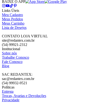
BAIXE O APP
Links Úteis
Meu Cadastro
Meus Pedidos
Meus Carrinho
Lista de Desejos
CONTATO LOJA VIRTUAL
site@redantex.com.br
(54) 99921-2312
Institucional
Sobre nós
Trabalhe Conosco
Fale Conosco
Blog
SAC REDANTEX:
sac@redantex.com.br
(54) 99932-9521
Políticas
Entrega
Trocas, Avarias e Devoluções
Privacidade