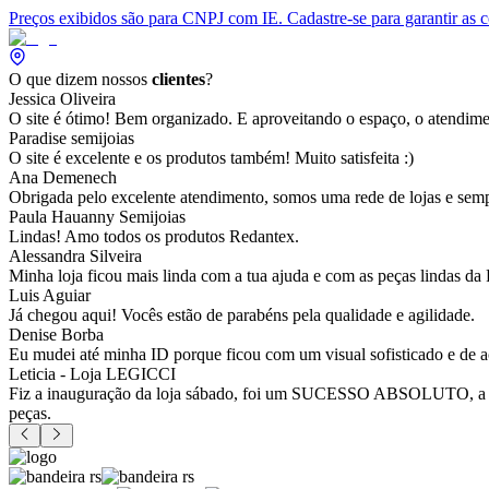
Preços exibidos são para CNPJ com IE. Cadastre-se para garantir as 
O que dizem nossos
clientes
?
Jessica Oliveira
O site é ótimo! Bem organizado. E aproveitando o espaço, o atendim
Paradise semijoias
O site é excelente e os produtos também! Muito satisfeita :)
Ana Demenech
Obrigada pelo excelente atendimento, somos uma rede de lojas e sempr
Paula Hauanny Semijoias
Lindas! Amo todos os produtos Redantex.
Alessandra Silveira
Minha loja ficou mais linda com a tua ajuda e com as peças lindas da
Luis Aguiar
Já chegou aqui! Vocês estão de parabéns pela qualidade e agilidade.
Denise Borba
Eu mudei até minha ID porque ficou com um visual sofisticado e de a
Leticia - Loja LEGICCI
Fiz a inauguração da loja sábado, foi um SUCESSO ABSOLUTO, a vitr
peças.