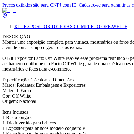
Preços exibidos são para CNPJ com IE. Cadastre-se para garantir as 
KIT EXPOSITOR DE JOIAS COMPLETO OFF-WHITE
DESCRIÇÃO:
Montar uma exposição completa para vitrines, mostruários ou fotos d
além de tomar tempo e gerar custos extras.
O Kit Expositor Facto Off White resolve esse problema reunindo 6 peç
acabamento uniforme em Facto Off White garante uma estética coesa ent
mostruários e fotos para e-commerce.
Especificações Técnicas e Dimensões
Marca: Redantex Embalagens e Expositores
Material: Facto
Cor: Off White
Origem: Nacional
Itens Inclusos
1 Busto longo G
1 Trio invertido para brincos
1 Expositor para brincos modelo coqueiro P
1 Expositor para brincos modelo coqueiro M